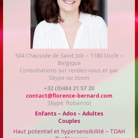
504 Chaussée de Saint Job – 1180 Uccle –
Belgique
Consultations sur rendez-vous et par
Skype ou zoom
+32 (0)484 21 57 20
contact@florence-bernard.com
Skype: flobarriol
Enfants – Ados – Adultes
Couples
Haut potentiel et hypersensibilité – TDAH