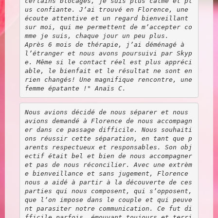
certains blocages, je suis plus calme et pl
us confiante. J’ai trouvé en Florence, une 
écoute attentive et un regard bienveillant 
sur moi, qui me permettent de m’accepter co
mme je suis, chaque jour un peu plus. 
Après 6 mois de thérapie, j’ai déménagé à 
l’étranger et nous avons poursuivi par Skyp
e. Même si le contact réel est plus appréci
able, le bienfait et le résultat ne sont en 
rien changés! Une magnifique rencontre, une 
femme épatante !" Anaïs C.
Nous avions décidé de nous séparer et nous 
avions demandé à Florence de nous accompagn
er dans ce passage difficile. Nous souhaiti
ons réussir cette séparation, en tant que p
arents respectueux et responsables. Son obj
ectif était bel et bien de nous accompagner 
et pas de nous réconcilier. Avec une extrèm
e bienveillance et sans jugement, Florence 
nous a aidé à partir à la découverte de ces 
parties qui nous composent, qui s’opposent, 
que l’on impose dans le couple et qui peuve
nt parasiter notre communication. Ce fut di
fficile parfois, émouvant toujours et terri