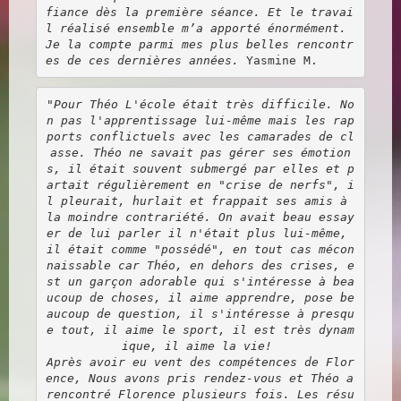
fiance dès la première séance. Et le travai
l réalisé ensemble m’a apporté énormément. 
Je la compte parmi mes plus belles rencontr
es de ces dernières années. 
"Pour Théo L'école était très difficile. No
n pas l'apprentissage lui-même mais les rap
ports conflictuels avec les camarades de cl
asse. Théo ne savait pas gérer ses émotion
s, il était souvent submergé par elles et p
artait régulièrement en "crise de nerfs", i
l pleurait, hurlait et frappait ses amis à 
la moindre contrariété. On avait beau essay
er de lui parler il n'était plus lui-même, 
il était comme "possédé", en tout cas mécon
naissable car Théo, en dehors des crises, e
st un garçon adorable qui s'intéresse à bea
ucoup de choses, il aime apprendre, pose be
aucoup de question, il s'intéresse à presqu
e tout, il aime le sport, il est très dynam
ique, il aime la vie! 
Après avoir eu vent des compétences de Flor
ence, Nous avons pris rendez-vous et Théo a 
rencontré Florence plusieurs fois. Les résu